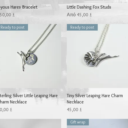
Γρήγορη προβολή
Γρήγορη προβολή
oyous Hares Bracelet
Little Dashing Fox Studs
ιμή
Τιμή Έκπτωσης
50,00 £
Από
45,00 £
Ready to post
Ready to post
Γρήγορη προβολή
Γρήγορη προβολή
terling Silver Little Leaping Hare
Tiny Silver Leaping Hare Charm
harm Necklace
Necklace
ιμή
Τιμή
0,00 £
45,00 £
Gift wrap