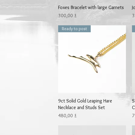
Γρήγορη προβολή
Foxes Bracelet with large Garnets
J
Τιμή
Τ
300,00 £
3
Ready to post
Γρήγορη προβολή
9ct Solid Gold Leaping Hare
S
Necklace and Studs Set
C
Τιμή
Τ
480,00 £
7