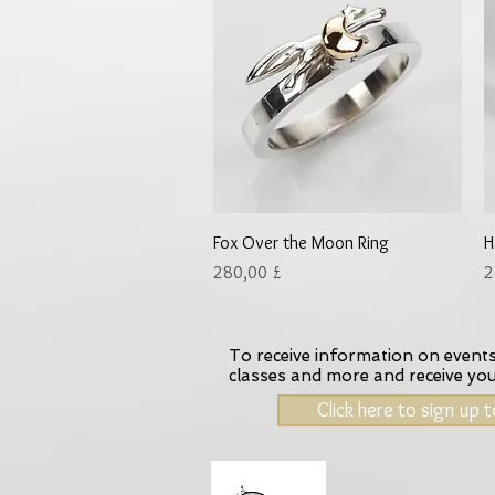
Γρήγορη προβολή
Fox Over the Moon Ring
H
Τιμή
Τ
280,00 £
2
To receive information on events,
classes and more and receive yo
Click here to sign up 