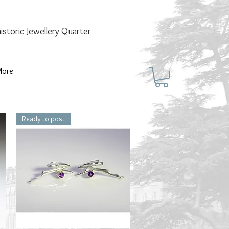
historic
Jewellery Quarter
More
Ready to post